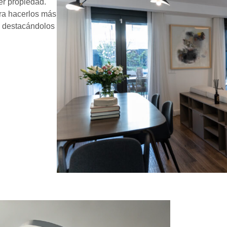
er propiedad.
ara hacerlos más
 y destacándolos