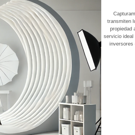
Capturamo
transmiten l
propiedad 
servicio ideal
inversores